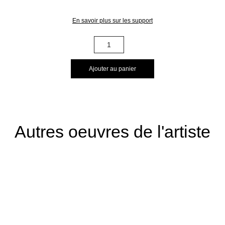
En savoir plus sur les support
quantité
de
002036
Ajouter au panier
Autres oeuvres de l'artiste