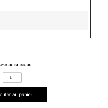
avoir plus sur les support
quantité
de
003014
jouter au panier