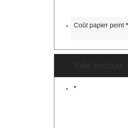
Coût papier peint
Toile tendue
*