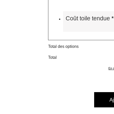
Coût toile tendue
*
Total des options
Total
En s
A