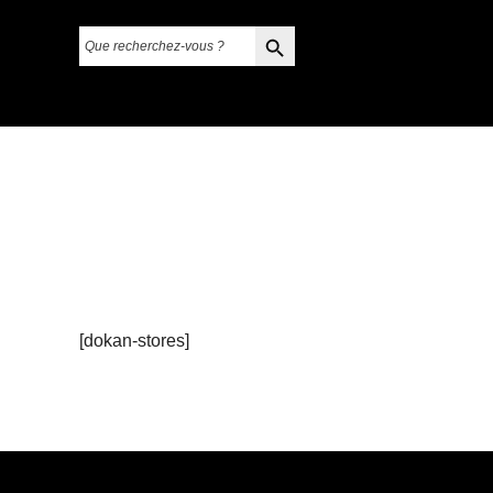
Search Button
Search
for:
[dokan-stores]