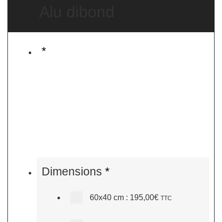
Alu dibond
*
Dimensions
*
60x40 cm
:
195,00€
TTC