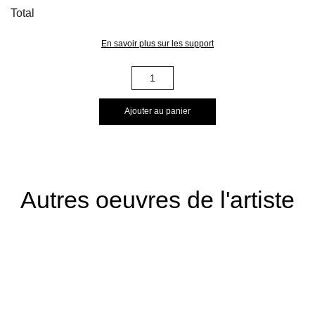
Total
En savoir plus sur les support
quantité
de
005015
Ajouter au panier
Autres oeuvres de l'artiste