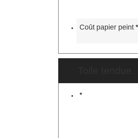
Coût papier peint
Toile tendue
*