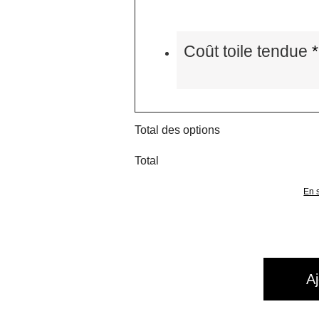
Coût toile tendue
*
Total des options
Total
En s
A