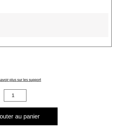
avoir plus sur les support
quantité
de
003004
jouter au panier